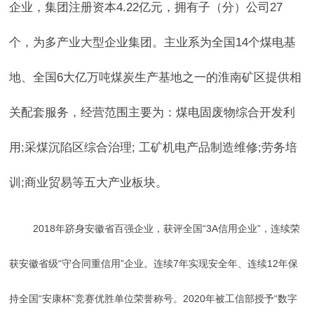
企业，集团注册资本4.22亿元，拥有子（分）公司27
个，为多产业大型企业集团。主业系为全国14个煤电基
地、全国6大亿万吨煤炭生产基地之一的淮南矿区提供相
关配套服务，经营范围主要为：煤电固废物综合开发利
用;采煤沉陷区综合治理; 工矿机电产品制造维修;劳务培
训;商业贸易等五大产业板块。
2018年跻身安徽省百强企业，获评全国“3A信用企业”，连续荣
获安徽省级“守合同重信用”企业。连续7年实现安全年、连续12年保
持全国“安康杯”竞赛优胜单位荣誉称号。2020年被工信部授予“数字