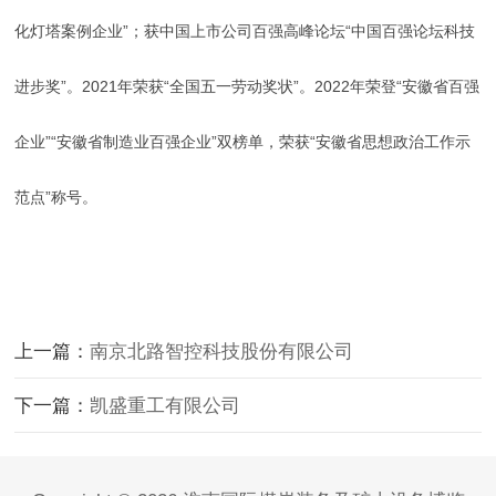
化灯塔案例企业”；获中国上市公司百强高峰论坛“中国百强论坛科技
进步奖”。2021年荣获“全国五一劳动奖状”。2022年荣登“安徽省百强
企业”“安徽省制造业百强企业”双榜单，荣获“安徽省思想政治工作示
范点”称号。
上一篇：
南京北路智控科技股份有限公司
下一篇：
凯盛重工有限公司