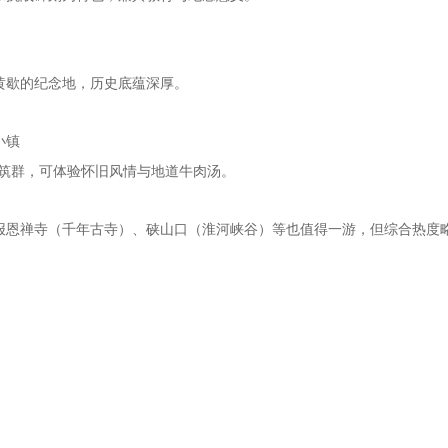
黄歇的纪念地，历史底蕴深厚‌。
小镇
代建筑群，可体验怀旧风情与地道牛肉汤‌。
如报恩禅寺（千年古寺）、硖山口（淮河峡谷）等也值得一游，但综合热度略