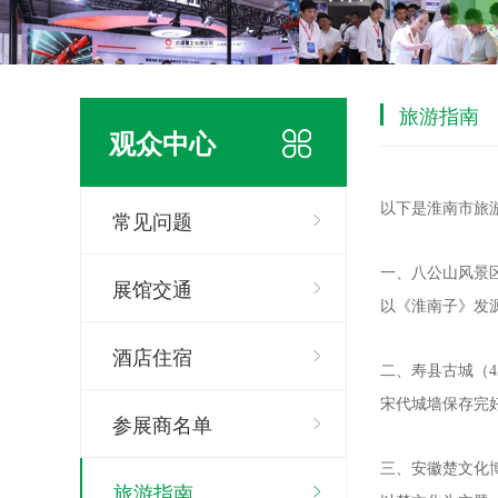
旅游指南
观众中心
以下是淮南市旅
常见问题
一、八公山风景区
展馆交通
以《淮南子》发
酒店住宿
二、寿县古城（4
宋代城墙保存完
参展商名单
三、安徽楚文化
旅游指南