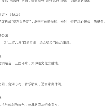
展陈1600余件文物，建筑融合“荆楚高台”理念，为寿县必游地‌。
旅游区（4A级）
花淀构成“华东白洋淀”，夏季可体验游船、垂钓，特产红心鸭蛋、酒糟鱼‌
林公园
9%，含“上窑八景”自然奇观，适合徒步与生态旅游‌。
区
溶洞结合，三面环水，为佛道文化交融地‌。
公园，含湖心岛、音乐喷泉，适合家庭休闲‌。
林
和抗战碑刻为特色，兼具教育与纪念意义‌。