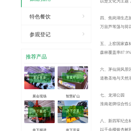
以楚文化为主题，
特色餐饮
四、焦岗湖生态
万亩芦苇荡与荷
参观登记
五、上窑国家森
森林覆盖率87.
推荐产品
六、茅仙洞风景
道教圣地与天然
七、龙湖公园
展会现场
智慧矿山
淮南老牌综合性
八、新四军纪念
井下掘进
井下开采
以千余棵银杏树